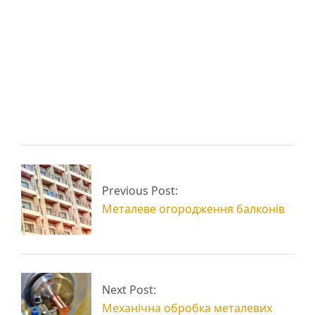
Перфорований
Технологія
метал: лист
лазерного різання
сталевий,
металу
нержавіюча сталь
Різка листового
Переваги лазерного
Previous Post:
металу
різання металу
Металеве огородження балконів
Next Post:
Механічна обробка металевих