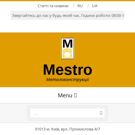
Skip
Статті та новини
RU
UA
to
Звертайтесь до нас у будь-який час. Години роботи: 08:00-17:00. Р
content
Mestro
Металоконструкції
Primary
Menu
Navigation
Menu
Search
01013 м. Київ, вул. Промислова 4/7