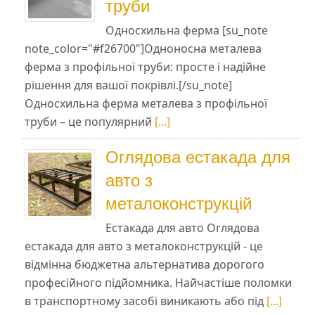
труби
Односхильна ферма [su_note
note_color="#f26700"]Одноносна металева
ферма з профільної труби: просте і надійне
рішення для вашої покрівлі.[/su_note]
Односхильна ферма металева з профільної
труби – це популярний
[...]
Оглядова естакада для
авто з
металоконструкцій
Естакада для авто Оглядова
естакада для авто з металоконструкцій - це
відмінна бюджетна альтернатива дорогого
професійного підйомника. Найчастіше поломки
в транспортному засобі виникають або під
[...]