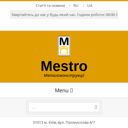
Skip
Статті та новини
RU
UA
to
Звертайтесь до нас у будь-який час. Години роботи: 08:00-17:00. Р
content
Mestro
Металоконструкції
Primary
Menu
Navigation
Menu
Search
01013 м. Київ, вул. Промислова 4/7