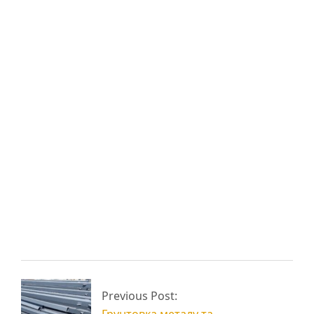
15
720
72 000
Вам також може
сподобатися:
Трикутна ферма
Металеві ферми для
металева із
навісу із профільної
профільної труби
труби
Арочні ферми з
Металева ферма для
Previous Post:
профільної труби
ангару