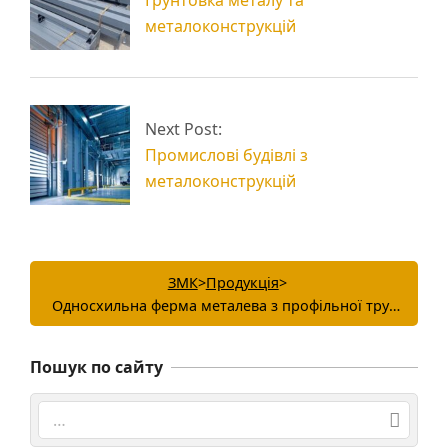
Грунтовка металу та
металоконструкцій
Next Post:
Промислові будівлі з
металоконструкцій
ЗМК
>
Продукція
>
Односхильна ферма металева з профільної труби
Пошук по сайту
Search