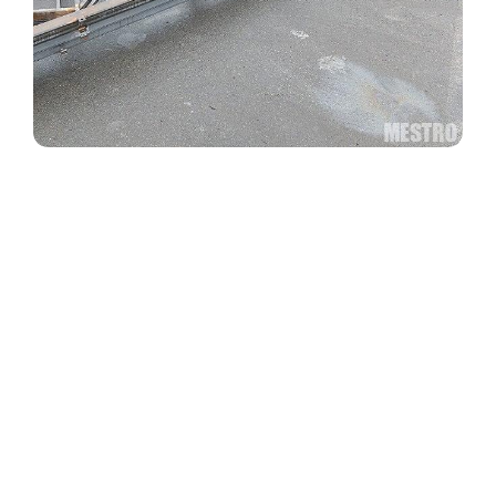
Одноносна металева ферма з
профільної труби: просте і надійне
рішення для вашої покрівлі.