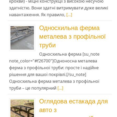
крокви) - міцні конструкції з високою несучою
здатністю. Вони здатні витримувати дуже великі
навантаження. Як правило,
[...]
Односхильна ферма
металева з профільної
труби
Односхильна ферма [su_note
note_color="#f26700"]Одноносна металева
ферма з профільної труби: просте і надійне
рішення для вашої покрівлі.[/su_note]
Односхильна ферма металева з профільної
труби – це популярний
[...]
Оглядова естакада для
авто з