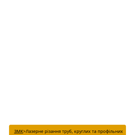
Замовлення можна зробити за
телефоном або через Viber, WhatsApp,
Telegram – 097 681 92 02, а також
електронною поштою
lasermms@gmal.com
Замовлення приймаються у розмірі
щонайменше 1000 грн.
ЗМК
>
Лазерне різання труб, круглих та профільних