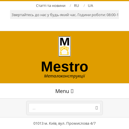
Skip
Статті та новини
RU
UA
to
Звертайтесь до нас у будь-який час. Години роботи: 08:00-17:00. Р
content
Mestro
Металоконструкції
Primary
Menu
Navigation
Menu
Search
01013 м. Київ, вул. Промислова 4/7