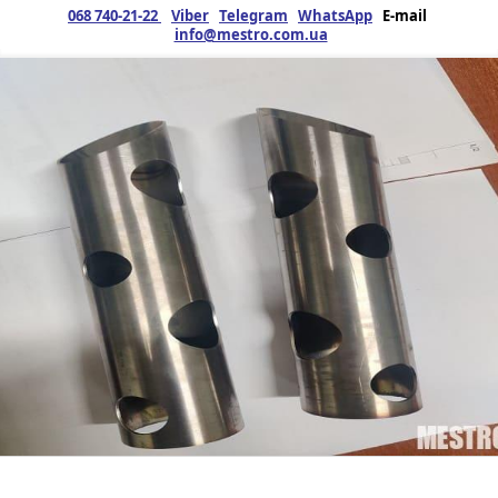
068 740-21-22
Viber
Telegram
WhatsApp
E-mail
info@mestro.com.ua
ЗМК
04.12.2024