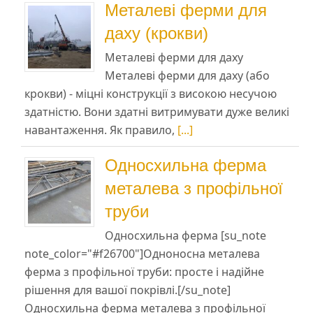
Металеві ферми для
даху (крокви)
Металеві ферми для даху
Металеві ферми для даху (або
крокви) - міцні конструкції з високою несучою
здатністю. Вони здатні витримувати дуже великі
навантаження. Як правило,
[...]
Односхильна ферма
металева з профільної
труби
Односхильна ферма [su_note
note_color="#f26700"]Одноносна металева
ферма з профільної труби: просте і надійне
рішення для вашої покрівлі.[/su_note]
Односхильна ферма металева з профільної