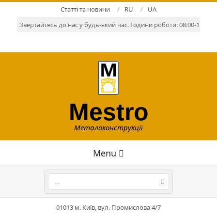
Skip
Статті та новини
RU
UA
to
Звертайтесь до нас у будь-який час. Години роботи: 08:00-17:00. Р
content
Mestro
Металоконструкції
Primary
Menu
Navigation
Menu
Search
01013 м. Київ, вул. Промислова 4/7