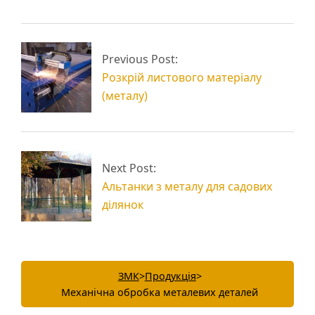
Сталевий
шестигранник як
Різка листового
виріб
Previous Post:
металу
металопрокату
Розкрій листового матеріалу
(металу)
Next Post:
Альтанки з металу для садових
ділянок
ЗМК
>
Продукція
>
Механічна обробка металевих деталей