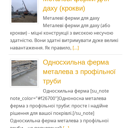
даху (крокви)
Металеві ферми для даху
Металеві ферми для даху (або
крокви) - міцні конструкції з високою несучою
здатністю. Вони здатні витримувати дуже великі
навантаження. Як правило,
[...]
Односхильна ферма
металева з профільної
труби
Односхильна ферма [su_note
note_color="#f26700"]Одноносна металева
ферма з профільної труби: просте і надійне
рішення для вашої покрівлі.[/su_note]
Односхильна ферма металева з профільної
труби – це популярний
[...]