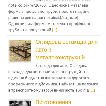
note_color="#f26700"]Одноносна металева
ферма з профільної труби: просте і надійне
рішення для вашої покрівлі.[/su_note]
Односхильна ферма металева з профільної
труби – це популярний
[...]
Оглядова естакада для
авто з
металоконструкцій
Естакада для авто Оглядова
естакада для авто з металоконструкцій - це
відмінна бюджетна альтернатива дорогого
професійного підйомника. Найчастіше поломки
в транспортному засобі виникають або під
[...]
Виготовлення