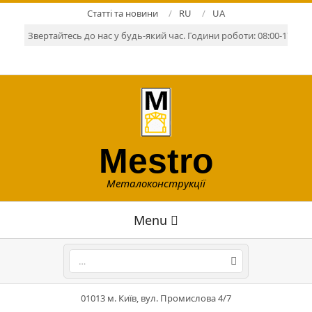
Skip
Статті та новини
RU
UA
to
Звертайтесь до нас у будь-який час. Години роботи: 08:00-17:00. Р
content
Mestro
Металоконструкції
Primary
Menu
Navigation
Menu
Search
01013 м. Київ, вул. Промислова 4/7