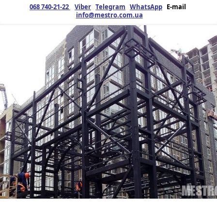
068 740-21-22
Viber
Telegram
WhatsApp
E-mail
info@mestro.com.ua
ЗМК
25.03.2019