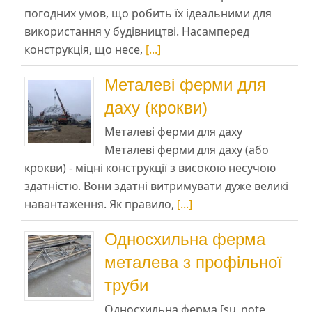
погодних умов, що робить їх ідеальними для
використання у будівництві. Насамперед
конструкція, що несе,
[...]
Металеві ферми для
даху (крокви)
Металеві ферми для даху
Металеві ферми для даху (або
крокви) - міцні конструкції з високою несучою
здатністю. Вони здатні витримувати дуже великі
навантаження. Як правило,
[...]
Односхильна ферма
металева з профільної
труби
Односхильна ферма [su_note