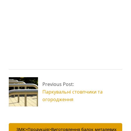
Двотаврова балка в
Металева ферма для
будівельних
ангару
металоконструкціях
Архітектурний
Квадратні ферми
атріум: метал та
Previous Post:
металеві
металоконструкції
Паркувальні стовпчики та
огородження
ЗМК
>
Продукція
>
Виготовлення балок металевих