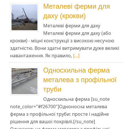
Металеві ферми для
даху (крокви)
Металеві ферми для даху
Металеві ферми для даху (або
крокви) - міцні конструкції з високою несучою
здатністю. Вони здатні витримувати дуже великі
навантаження. Як правило,
[...]
Односхильна ферма
металева з профільної
труби
Односхильна ферма [su_note
note_color="#f26700"]Одноносна металева
ферма з профільної труби: просте і надійне
рішення для вашої покрівлі.[/su_note]