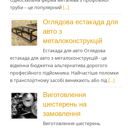
Односхильна ферма металева з профільної
труби – це популярний
[...]
Оглядова естакада для
авто з
металоконструкцій
Естакада для авто Оглядова
естакада для авто з металоконструкцій - це
відмінна бюджетна альтернатива дорогого
професійного підйомника. Найчастіше поломки
в транспортному засобі виникають або під
[...]
Виготовлення
шестерень на
замовлення
Виготовлення шестерень