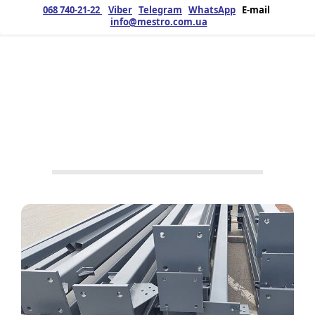
068 740-21-22
Viber
Telegram
WhatsApp
E-mail
info@mestro.com.ua
ЗМК
26.11.2025
Продукція
Металоконструкції