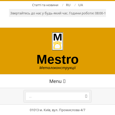
Skip
Статті та новини
RU
UA
to
Звертайтесь до нас у будь-який час. Години роботи: 08:00-17:00. Р
content
Mestro
Металоконструкції
Primary
Menu
Navigation
Menu
Search
01013 м. Київ, вул. Промислова 4/7