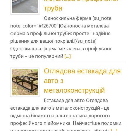
труби
Односхильна ферма [su_note
note_color="#f26700"]Одноносна металева
ферма з профільної труби: просте і надійне
рішення для вашої покрівлі.[/su_note]
Односхильна ферма металева з профільної
труби – це популярний
[...]
Оглядова естакада для
авто з
металоконструкцій
Естакада для авто Оглядова
естакада для авто з металоконструкцій - це
відмінна бюджетна альтернатива дорогого
професійного підйомника. Найчастіше поломки
в транспортному засобі виникають або під
[...]