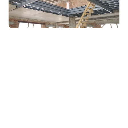
Архітектурний атріум – це не просто
внутрішній двір, це серце будівлі,
його світла і простора душа. І в
сучасному дизайні все частіше саме
метал та металоконструкції
відіграють ключову роль у створенні