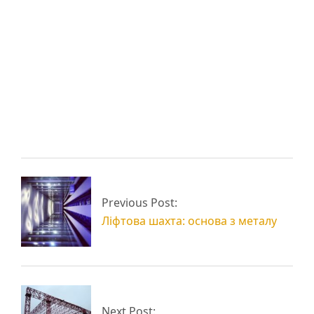
Металоконструкції у
декорі вхідної групи
Сучасні сходові
гіпермаркету
огорожі з металу
Ферма двосхила
Велика тераса на
Previous Post:
металева
даху готелю
Ліфтова шахта: основа з металу
Next Post: