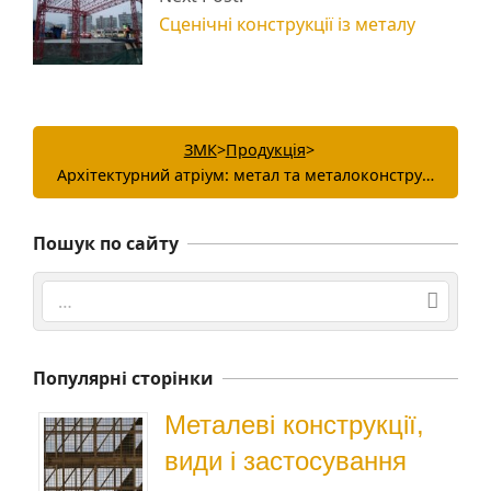
Сценічні конструкції із металу
ЗМК
>
Продукція
>
Архітектурний атріум: метал та металоконструкції
Пошук по сайту
Search
Популярні сторінки
Металеві конструкції,
види і застосування