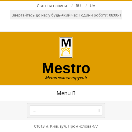
Skip
Статті та новини
RU
UA
to
Звертайтесь до нас у будь-який час. Години роботи: 08:00-17:00. Р
content
Mestro
Металоконструкції
Primary
Menu
Navigation
Menu
Search
01013 м. Київ, вул. Промислова 4/7