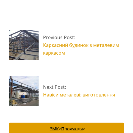
Металеві опори
Промислові
високомачтові
металоконструкції і
Previous Post:
(ВМО)
їх призначення
Каркасний будинок з металевим
каркасом
Next Post:
Навіси металеві: виготовлення
ЗМК
>
Продукція
>