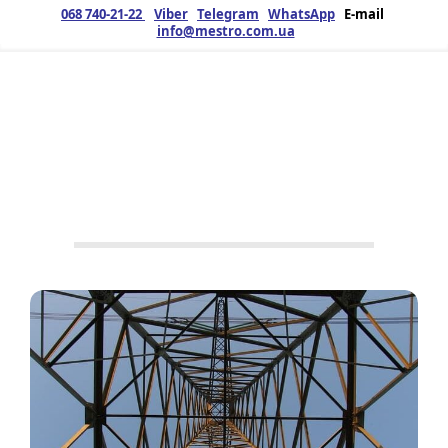
068 740-21-22
Viber
Telegram
WhatsApp
E-mail
info@mestro.com.ua
ЗМК
23.07.2025
Продукція
Металоконструкції