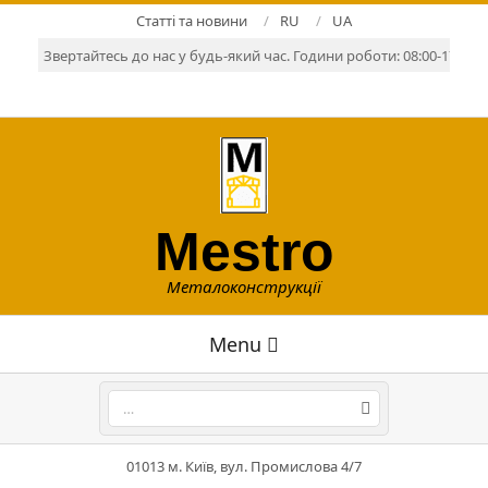
Skip
Статті та новини
RU
UA
to
Звертайтесь до нас у будь-який час. Години роботи: 08:00-17:00. Р
content
Mestro
Металоконструкції
Primary
Menu
Navigation
Menu
Search
01013 м. Київ, вул. Промислова 4/7