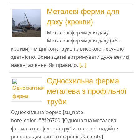
Металеві ферми для
даху (крокви)
Металеві ферми для даху
Металеві ферми для даху (або
крокви) - міцні конструкції з високою несучою
здатністю. Вони здатні витримувати дуже великі
навантаження. Як правило,
[...]
Односхильна ферма
металева з профільної
труби
Односхильна ферма [su_note
note_color="#f26700"]Одноносна металева
ферма з профільної труби: просте і надійне
рішення для вашої покрівлі.[/su_note]