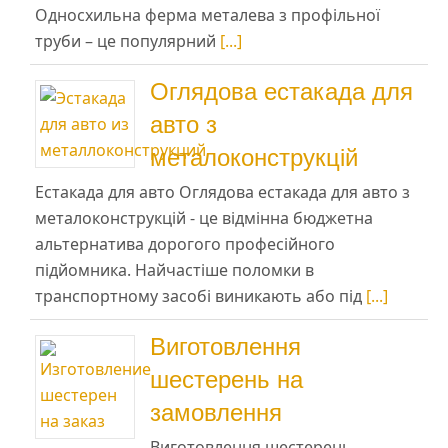
Односхильна ферма металева з профільної
труби – це популярний
[...]
Оглядова естакада для
авто з
металоконструкцій
Естакада для авто Оглядова естакада для авто з
металоконструкцій - це відмінна бюджетна
альтернатива дорогого професійного
підйомника. Найчастіше поломки в
транспортному засобі виникають або під
[...]
Виготовлення
шестерень на
замовлення
Виготовлення шестерень