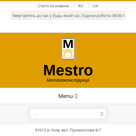
Skip
Статті та новини
RU
UA
to
Звертайтесь до нас у будь-який час. Години роботи: 08:00-17:00. Р
content
Mestro
Металоконструкції
Primary
Menu
Navigation
Menu
Search
01013 м. Київ, вул. Промислова 4/7