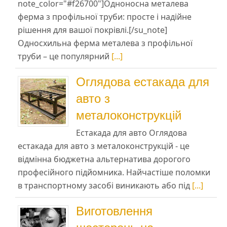
note_color="#f26700"]Одноносна металева
ферма з профільної труби: просте і надійне
рішення для вашої покрівлі.[/su_note]
Односхильна ферма металева з профільної
труби – це популярний
[...]
Оглядова естакада для
авто з
металоконструкцій
Естакада для авто Оглядова
естакада для авто з металоконструкцій - це
відмінна бюджетна альтернатива дорогого
професійного підйомника. Найчастіше поломки
в транспортному засобі виникають або під
[...]
Виготовлення