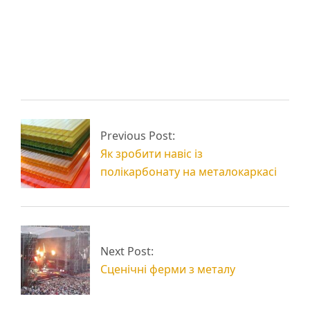
Металева щогла для
Щогла металева:
вітрогенератора
виготовлення
Цинкування металу:
захист від іржі та
Полігональні ферми
Previous Post:
довговічність
з металу
Як зробити навіс із
полікарбонату на металокаркасі
Next Post:
Сценічні ферми з металу