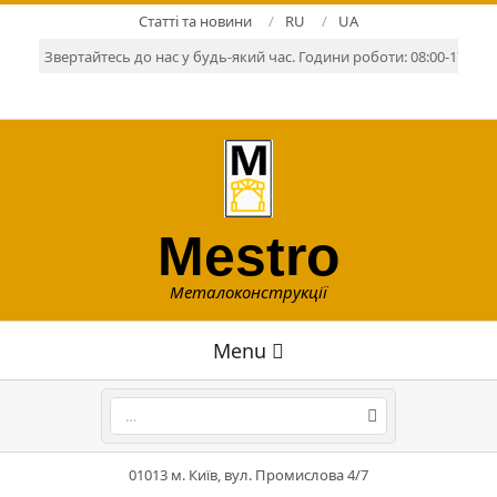
Skip
Статті та новини
RU
UA
to
Звертайтесь до нас у будь-який час. Години роботи: 08:00-17:00. Р
content
Mestro
Металоконструкції
Primary
Menu
Navigation
Menu
Search
01013 м. Київ, вул. Промислова 4/7