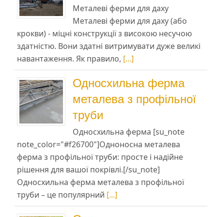
Металеві ферми для даху
Металеві ферми для даху (або
крокви) - міцні конструкції з високою несучою
здатністю. Вони здатні витримувати дуже великі
навантаження. Як правило,
[...]
Односхильна ферма
металева з профільної
труби
Односхильна ферма [su_note
note_color="#f26700"]Одноносна металева
ферма з профільної труби: просте і надійне
рішення для вашої покрівлі.[/su_note]
Односхильна ферма металева з профільної
труби – це популярний
[...]