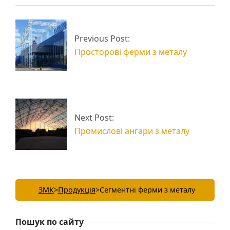
Види ферм
Полігональні ферми
Previous Post:
металевих
з металу
Просторові ферми з металу
Next Post:
Промислові ангари з металу
ЗМК
>
Продукція
>
Сегментні ферми з металу
Пошук по сайту