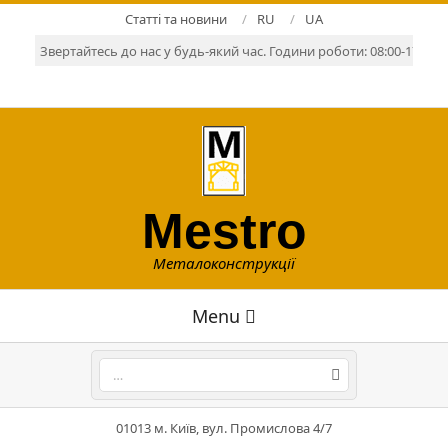
Skip
Статті та новини
RU
UA
to
Звертайтесь до нас у будь-який час. Години роботи: 08:00-17:00. Р
content
Mestro
Металоконструкції
Primary
Menu
Navigation
Menu
Search
01013 м. Київ, вул. Промислова 4/7