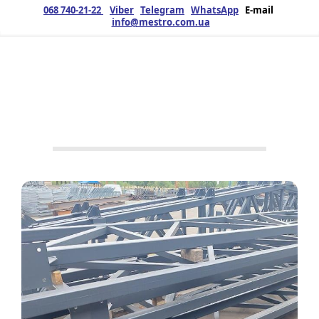
068 740-21-22
Viber
Telegram
WhatsApp
E-mail
info@mestro.com.ua
ЗМК
12.05.2025
Продукція
Металоконструкції
,
Ферми