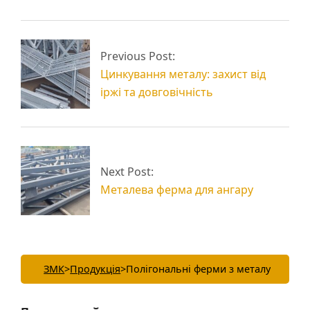
Металеві ферми для
Види ферм
навісу із профільної
Previous Post:
металевих
труби
Цинкування металу: захист від
іржі та довговічність
Next Post:
Металева ферма для ангару
ЗМК
>
Продукція
>
Полігональні ферми з металу