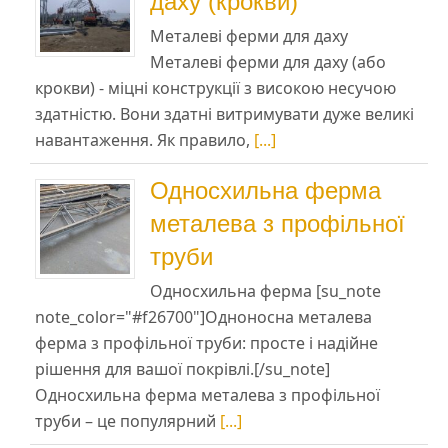
даху (крокви)
Металеві ферми для даху
Металеві ферми для даху (або
крокви) - міцні конструкції з високою несучою
здатністю. Вони здатні витримувати дуже великі
навантаження. Як правило,
[...]
Односхильна ферма
металева з профільної
труби
Односхильна ферма [su_note
note_color="#f26700"]Одноносна металева
ферма з профільної труби: просте і надійне
рішення для вашої покрівлі.[/su_note]
Односхильна ферма металева з профільної
труби – це популярний
[...]