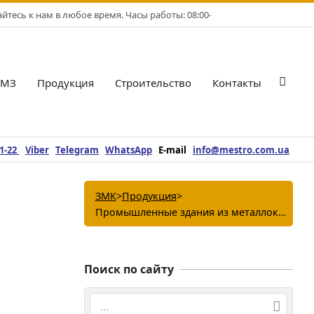
тесь к нам в любое время. Часы работы: 08:00-17:00. Рабочие дни: Пн-
БМЗ
Продукция
Строительство
Контакты
Гла
нав
ме
21-22
Viber
Telegram
WhatsApp
E-mail
info@mestro.com.ua
ЗМК
>
Продукция
>
Промышленные здания из металлоконструкций
Поиск по сайту
Поиск