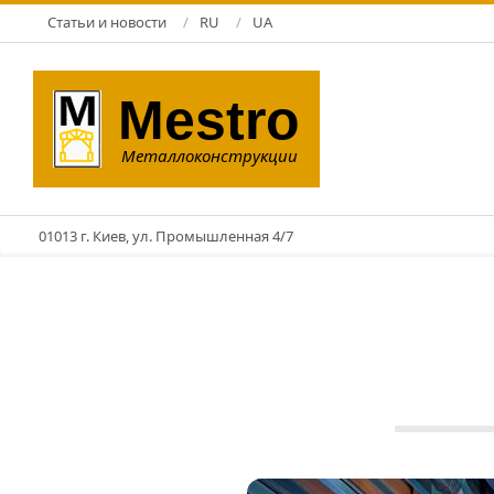
Перейти
Статьи и новости
RU
UA
к
содержимому
Mestro
Металлоконструкции
01013 г. Киев, ул. Промышленная 4/7
ЗМК
11.06.2025
Пр