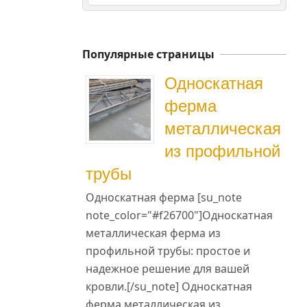
Популярные страницы
Односкатная
ферма
металлическая
из профильной
трубы
Односкатная ферма [su_note
note_color="#f26700"]Односкатная
металлическая ферма из
профильной трубы: простое и
надежное решение для вашей
кровли.[/su_note] Односкатная
ферма металлическая из