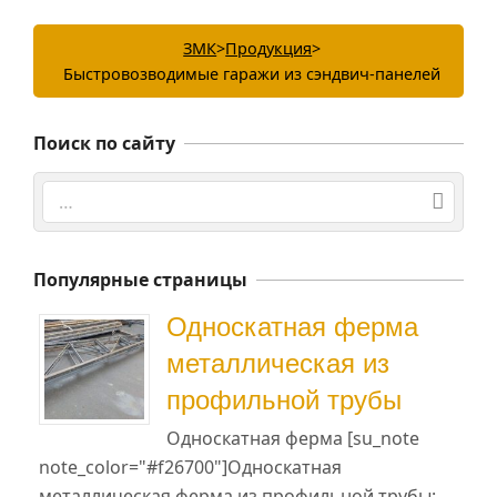
ЗМК
>
Продукция
>
Быстровозводимые гаражи из сэндвич-панелей
Поиск по сайту
Поиск
Популярные страницы
Односкатная ферма
металлическая из
профильной трубы
Односкатная ферма [su_note
note_color="#f26700"]Односкатная
металлическая ферма из профильной трубы: