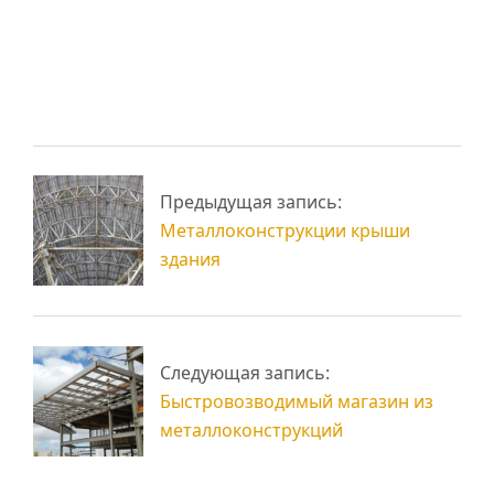
Промышленные
быстровозводимых
здания из
зданий из сэндвич
металлоконструкций
панелей
Быстровозводимые
Быстровозводимые
строения: основные
Предыдущая запись:
модульные здания
типы и применение
Металлоконструкции крыши
здания
Следующая запись:
Быстровозводимый магазин из
металлоконструкций