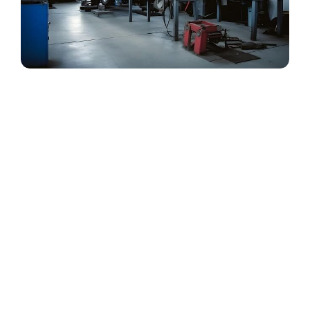
Быстровозводимые гаражи из
сэндвич-панелей: современное
решение для вашего автомобиля.