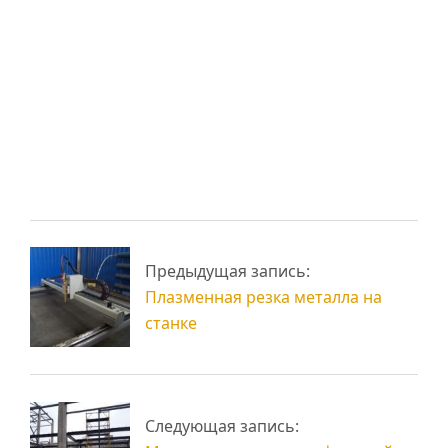
Покраска
металлоконструкций
Строительство
и ферм
ангаров и складов
Рубка металла,
Токарные работы по
Предыдущая запись:
гибка металла
металлу
Плазменная резка металла на
станке
Следующая запись: