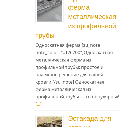
ферма
металлическая
из профильной
трубы
Односкатная ферма [su_note
note_color="#f26700"]Односкатная
металлическая ферма из
профильной трубы: простое и
надежное решение для вашей
кровли.[/su_note] Односкатная
ферма металлическая из
профильной трубы – это популярный
[...]
Эстакада для