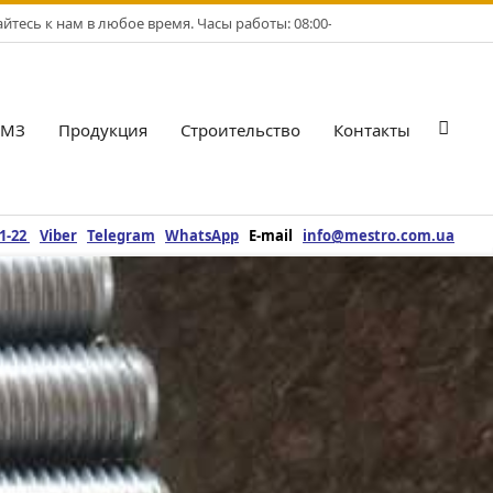
тесь к нам в любое время. Часы работы: 08:00-17:00. Рабочие дни: Пн-
БМЗ
Продукция
Строительство
Контакты
Гла
нав
ме
21-22
Viber
Telegram
WhatsApp
E-mail
info@mestro.com.ua