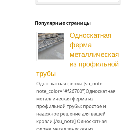
Популярные страницы
Односкатная
ферма
металлическая
из профильной
трубы
Односкатная ферма [su_note
note_color="#f26700"]Односкатная
металлическая ферма из
профильной трубы: простое и
надежное решение для вашей
кровли.[/su_note] Односкатная
ферма металлическая из