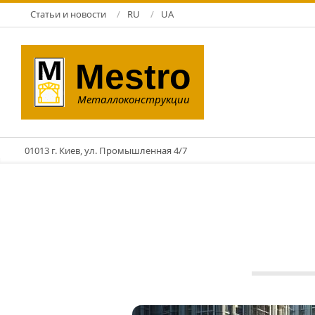
Перейти
Статьи и новости
RU
UA
к
содержимому
Mestro
Металлоконструкции
01013 г. Киев, ул. Промышленная 4/7
ЗМК
06.02.2