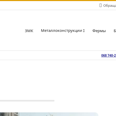
Обращай
Металлоконструкции
ЗМК
Фермы
068 740-
025
Продукция
Нет тегов