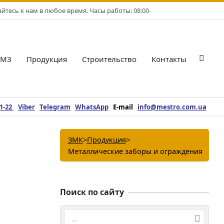
тесь к нам в любое время. Часы работы: 08:00-17:00. Рабочие дни: Пн-
БМЗ
Продукция
Строительство
Контакты
Гла
нав
ме
21-22
Viber
Telegram
WhatsApp
E-mail
info@mestro.com.ua
ЗМК
>
Продукция
>
Металлические заборы и ограждения
Поиск по сайту
Поиск