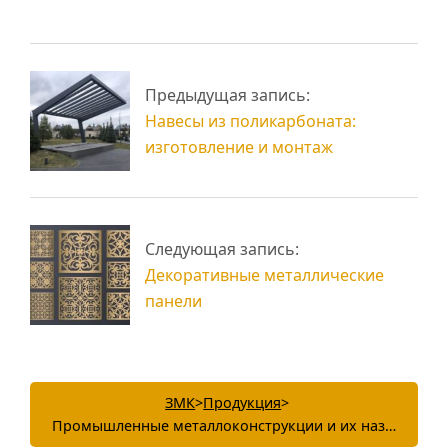
Изготовление
рекламных
Металлоконструкции
конструкций из
Предыдущая запись:
из труб и профиля
металла
Навесы из поликарбоната:
изготовление и монтаж
Следующая запись:
Декоративные металлические
панели
ЗМК
>
Продукция
>
Промышленные металлоконструкции и их назначение