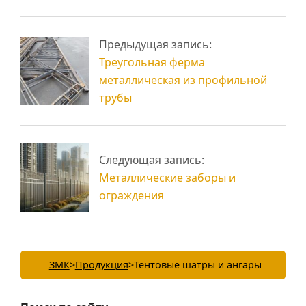
Промышленные
Предыдущая запись:
навесы: защита и
Быстровозводимые
функциональность
ангары тентовые
Треугольная ферма
металлическая из профильной
трубы
Следующая запись:
Металлические заборы и
ограждения
ЗМК
>
Продукция
>
Тентовые шатры и ангары