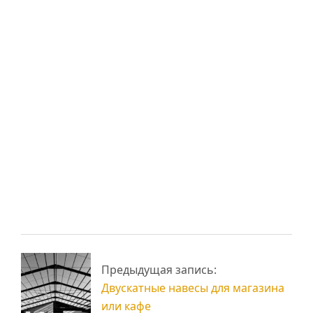
Вам также может
понравиться:
Химические анкера
Металлические
для фундаментных
балки двутавровые
болтов
Быстровозводимые
Продукция из
гаражи из сэндвич-
Предыдущая запись:
металла и услуги
панелей
Двускатные навесы для магазина
или кафе