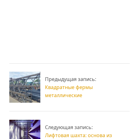
Односкатные навесы
из металлических
Навес к дому из
ферм
металла
Навесы
Промышленные
металлические:
навесы: защита и
Предыдущая запись:
изготовление
функциональность
Квадратные фермы
металлические
Следующая запись:
Лифтовая шахта: основа из