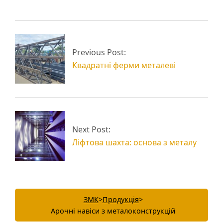
Навіси металеві:
Арочні ферми з
Previous Post:
виготовлення
профільної труби
Квадратні ферми металеві
Next Post:
Ліфтова шахта: основа з металу
ЗМК
>
Продукція
>
Арочні навіси з металоконструкцій