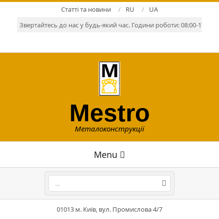
Skip
Статті та новини
RU
UA
to
Звертайтесь до нас у будь-який час. Години роботи: 08:00-17:00. Р
content
Mestro
Металоконструкції
Primary
Menu
Navigation
Menu
Search
01013 м. Київ, вул. Промислова 4/7