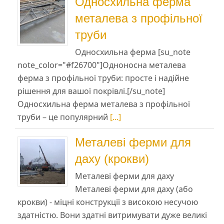
Односхильна ферма
металева з профільної
труби
Односхильна ферма [su_note
note_color="#f26700"]Одноносна металева
ферма з профільної труби: просте і надійне
рішення для вашої покрівлі.[/su_note]
Односхильна ферма металева з профільної
труби – це популярний
[...]
Металеві ферми для
даху (крокви)
Металеві ферми для даху
Металеві ферми для даху (або
крокви) - міцні конструкції з високою несучою
здатністю. Вони здатні витримувати дуже великі