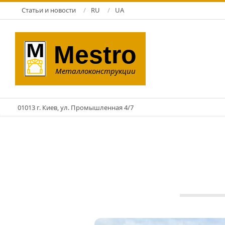
Перейти
Статьи и новости
RU
UA
к
содержимому
Mestro
Металлоконструкции
01013 г. Киев, ул. Промышленная 4/7
ЗМК
23.06.2025
Про