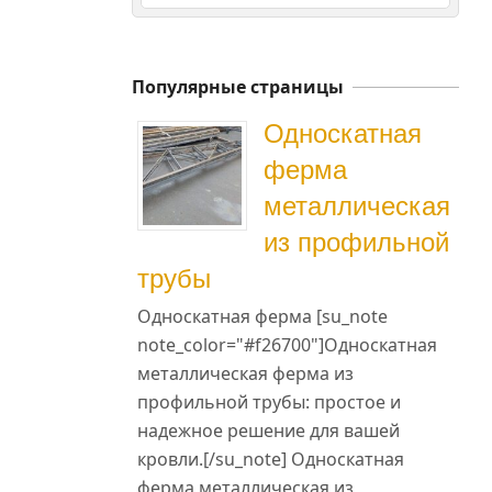
Популярные страницы
Односкатная
ферма
металлическая
из профильной
трубы
Односкатная ферма [su_note
note_color="#f26700"]Односкатная
металлическая ферма из
профильной трубы: простое и
надежное решение для вашей
кровли.[/su_note] Односкатная
ферма металлическая из