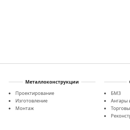
Вам также может понравиться
М
Металлическая
Балочные фермы из
п
ферма для ангара
металла
Металлоконструкции
Проектирование
БМЗ
Изготовление
Ангары 
Монтаж
Торговы
Реконст