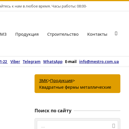
тесь к нам в любое время. Часы работы: 08:00-17:00. Рабочие дни: Пн-
БМЗ
Продукция
Строительство
Контакты
Гла
нав
ме
21-22
Viber
Telegram
WhatsApp
E-mail
info@mestro.com.ua
ЗМК
>
Продукция
>
Квадратные фермы металлические
Поиск по сайту
Поиск