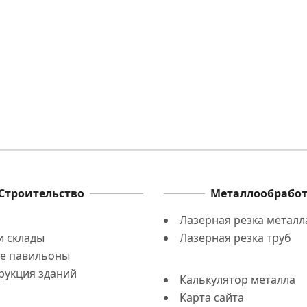
:
еталлическая
ферма с
араллельными
Плоские фермы
поясами
металлические
Строительство
Металлообрабо
Лазерная резка металла
и склады
Лазерная резка труб
е павильоны
рукция зданий
Калькулятор металла
Карта сайта