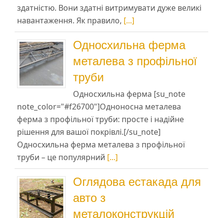
здатністю. Вони здатні витримувати дуже великі
навантаження. Як правило,
[...]
Односхильна ферма
металева з профільної
труби
Односхильна ферма [su_note
note_color="#f26700"]Одноносна металева
ферма з профільної труби: просте і надійне
рішення для вашої покрівлі.[/su_note]
Односхильна ферма металева з профільної
труби – це популярний
[...]
Оглядова естакада для
авто з
металоконструкцій