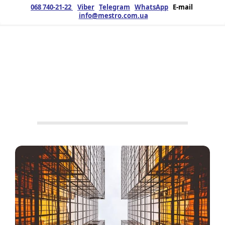
068 740-21-22
Viber
Telegram
WhatsApp
E-mail
info@mestro.com.ua
ЗМК
29.06.2019
Продукція
Будівництво
,
Металоконструкції
,
ШМБ