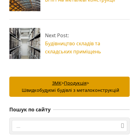
Next Post:
Будівництво складів та
складських приміщень
ЗМК
>
Продукція
>
Швидкобудуємі будівлі з металоконструкцій
Пошук по сайту
Search