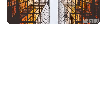
Швидкобудуємі будівлі – це технологія
будівництва, яка полягає у використанні
сендвіч-панелей, а також балок,
профільних труб і профнастилу.
Останнім часом будівництво
швидкомонтованих будинків, як