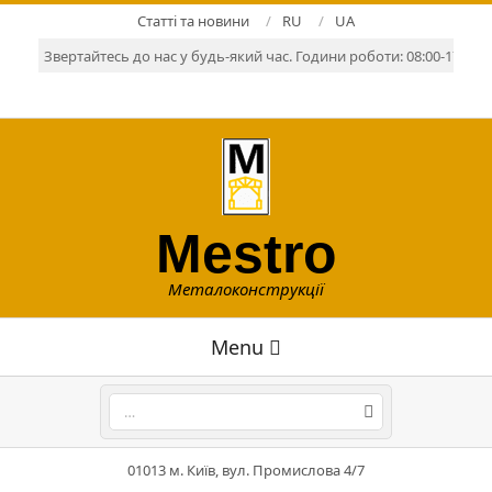
Skip
Статті та новини
RU
UA
to
Звертайтесь до нас у будь-який час. Години роботи: 08:00-17:00. Р
content
Mestro
Металоконструкції
Primary
Menu
Navigation
Menu
Search
01013 м. Київ, вул. Промислова 4/7