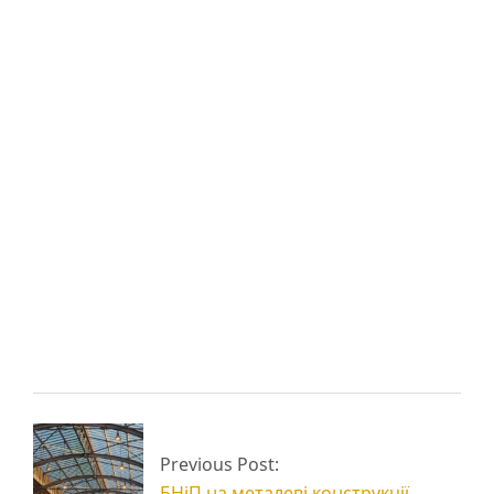
Вам також може
сподобатися:
Промислові будівлі з
Будівництво ангарів
металоконструкцій
і складів
Огляд конструкцій
швидкомонтованих
Швидкомонтовані
Previous Post:
будинків
будівлі (ШМБ)
БНіП на металеві конструкції