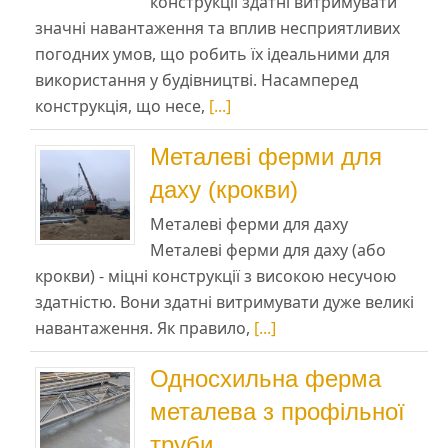
конструкції здатні витримувати
значні навантаження та вплив несприятливих
погодних умов, що робить їх ідеальними для
використання у будівництві. Насамперед
конструкція, що несе,
[...]
Металеві ферми для
даху (крокви)
Металеві ферми для даху
Металеві ферми для даху (або
крокви) - міцні конструкції з високою несучою
здатністю. Вони здатні витримувати дуже великі
навантаження. Як правило,
[...]
Односхильна ферма
металева з профільної
труби