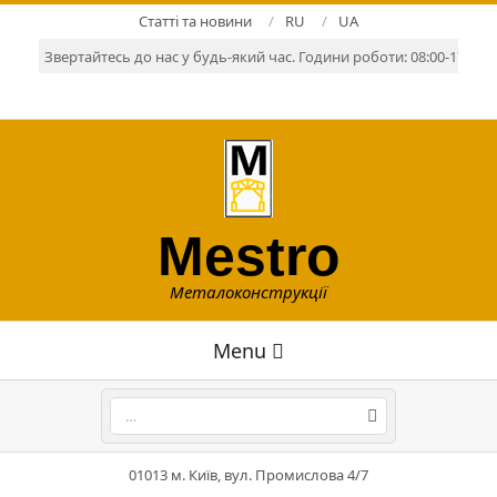
Skip
Статті та новини
RU
UA
to
Звертайтесь до нас у будь-який час. Години роботи: 08:00-17:00. Р
content
Mestro
Металоконструкції
Primary
Menu
Navigation
Menu
Search
01013 м. Київ, вул. Промислова 4/7