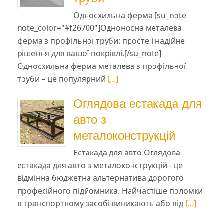
Односхильна ферма [su_note
note_color="#f26700"]Одноносна металева
ферма з профільної труби: просте і надійне
рішення для вашої покрівлі.[/su_note]
Односхильна ферма металева з профільної
труби – це популярний
[...]
Оглядова естакада для
авто з
металоконструкцій
Естакада для авто Оглядова
естакада для авто з металоконструкцій - це
відмінна бюджетна альтернатива дорогого
професійного підйомника. Найчастіше поломки
в транспортному засобі виникають або під
[...]