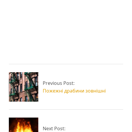
Декоративні
Швидкомонтований
металеві панелі
арочний ангар
Швидкомонтовані
Архітектурний
гаражі з сендвіч-
атріум: метал та
Previous Post:
панелей
металоконструкції
Пожежні драбини зовнішні
Next Post: