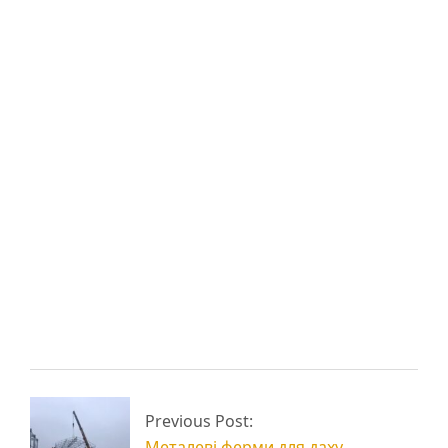
Вам також може
сподобатися:
Будівництво складів
Будівництво ангарів
та складських
і складів
приміщень
Металеві стелажі для
Проектування
Previous Post:
складу
металоконструкцій
Металеві ферми для даху