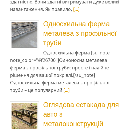
здатністю. Вони здатні витримувати дуже великі
навантаження. Як правило,
[...]
Односхильна ферма
металева з профільної
труби
Односхильна ферма [su_note
note_color="#f26700"]Одноносна металева
ферма з профільної труби: просте і надійне
рішення для вашої покрівлі.[/su_note]
Односхильна ферма металева з профільної
труби – це популярний
[...]
Оглядова естакада для
авто з
металоконструкцій