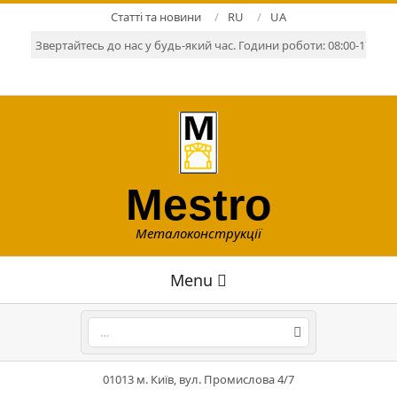
Skip
Статті та новини
RU
UA
to
Звертайтесь до нас у будь-який час. Години роботи: 08:00-17:00. Р
content
Mestro
Металоконструкції
Primary
Menu
Navigation
Menu
Search
01013 м. Київ, вул. Промислова 4/7