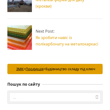
(крокви)
Next Post:
Як зробити навіс із
полікарбонату на металокаркасі
ЗМК
>
Продукція
>
Будівництво складу під ключ
Пошук по сайту
Search