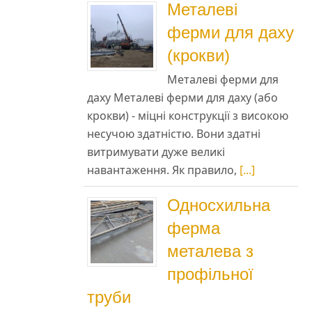
Металеві
ферми для даху
(крокви)
Металеві ферми для
даху Металеві ферми для даху (або
крокви) - міцні конструкції з високою
несучою здатністю. Вони здатні
витримувати дуже великі
навантаження. Як правило,
[...]
Односхильна
ферма
металева з
профільної
труби