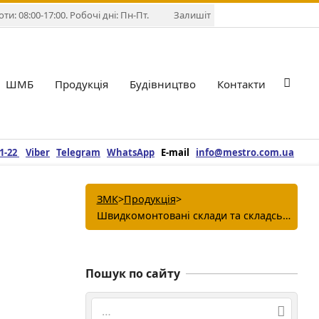
и: 08:00-17:00. Робочі дні: Пн-Пт.
Залишіть повідомлення у Viber,
ШМБ
Продукція
Будівництво
Контакти
Pri
Nav
Me
21-22
Viber
Telegram
WhatsApp
E-mail
info@mestro.com.ua
ЗМК
>
Продукція
>
Швидкомонтовані склади та складські приміщення
Пошук по сайту
Search