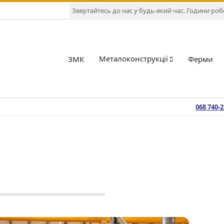
Звертайтесь до нас у будь-який час. Години робот
Металоконструкції
ЗМК
Ферми
068 740-
.2021
Продукція
No Tags