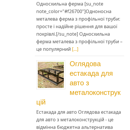
Односхильна ферма [su_note
note_color="#f26700"]Одноносна
металева ферма з профільної труби:
просте і надійне рішення для вашої
покрівлі.[/su_note] Односхильна
ферма металева з профільної труби –
це популярний
[...]
Оглядова
естакада для
авто з
металоконструк
цій
Естакада для авто Оглядова естакада
для авто з металоконструкцій - це
відмінна бюджетна альтернатива