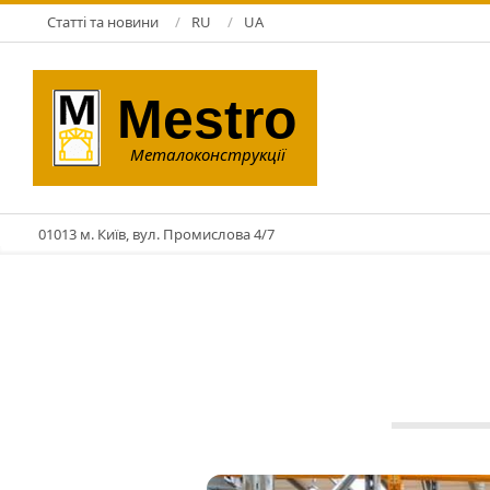
Skip
Статті та новини
RU
UA
to
content
Mestro
Металоконструкції
01013 м. Київ, вул. Промислова 4/7
ЗМК
27.05