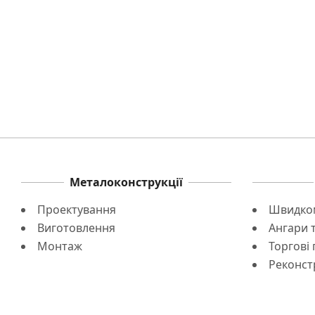
Металоконструкції
Проектування
Швидком
Виготовлення
Ангари 
Монтаж
Торгові
Реконстр