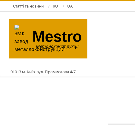
Skip
Статті та новини
RU
UA
to
content
Mestro
Металоконструкції
01013 м. Київ, вул. Промислова 4/7