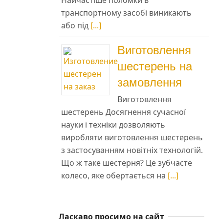
Найчастіше поломки в
транспортному засобі виникають
або під
[...]
Виготовлення
і
шестерень на
замовлення
Виготовлення
шестерень Досягнення сучасної
науки і техніки дозволяють
виробляти виготовлення шестерень
з застосуванням новітніх технологій.
Що ж таке шестерня? Це зубчасте
колесо, яке обертається на
[...]
Ласкаво просимо на сайт