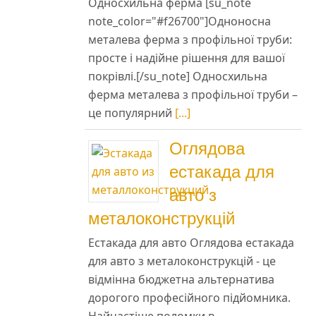
Односхильна ферма [su_note
note_color="#f26700"]Одноносна
металева ферма з профільної труби:
просте і надійне рішення для вашої
покрівлі.[/su_note] Односхильна
ферма металева з профільної труби –
це популярний
[...]
Оглядова
естакада для
авто з
металоконструкцій
Естакада для авто Оглядова естакада
для авто з металоконструкцій - це
відмінна бюджетна альтернатива
дорогого професійного підйомника.