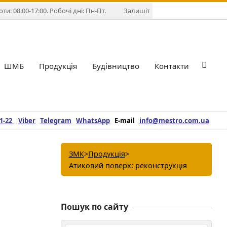
и: 08:00-17:00. Робочі дні: Пн-Пт.
Залишіть повідомлення у Viber,
ШМБ
Продукція
Будівництво
Контакти
Pri
Nav
Me
21-22
Viber
Telegram
WhatsApp
E-mail
info@mestro.com.ua
ЗМК
>
Продукція
>
Атиковий поверх: реконструкція
Пошук по сайту