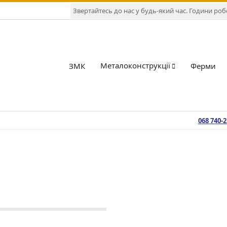
Звертайтесь до нас у будь-який час. Години робот
Металоконструкції
ЗМК
Ферми
068 740-