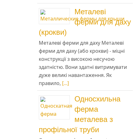
Металеві
ферми для даху
(крокви)
Металеві ферми для даху Металеві
ферми для даху (або крокви) - міцні
Це
конструкції з високою несучою
здатністю. Вони здатні витримувати
дуже великі навантаження. Як
правило,
[...]
я
Односхильна
ферма
металева з
профільної труби