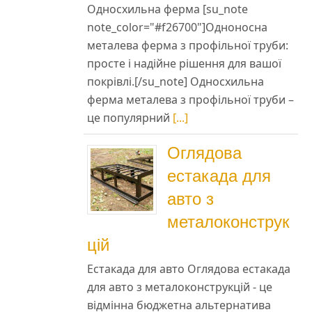
Односхильна ферма [su_note
note_color="#f26700"]Одноносна
металева ферма з профільної труби:
просте і надійне рішення для вашої
покрівлі.[/su_note] Односхильна
й
ферма металева з профільної труби –
це популярний
[...]
з
Оглядова
естакада для
авто з
металоконструк
цій
Естакада для авто Оглядова естакада
для авто з металоконструкцій - це
відмінна бюджетна альтернатива