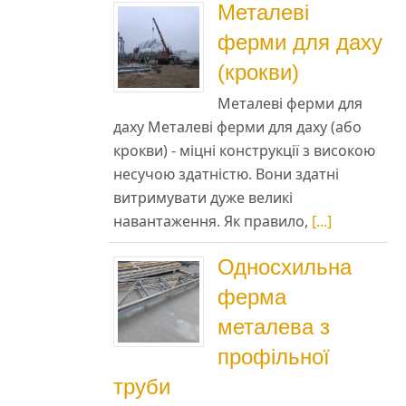
Металеві
ферми для даху
(крокви)
Металеві ферми для
даху Металеві ферми для даху (або
крокви) - міцні конструкції з високою
несучою здатністю. Вони здатні
витримувати дуже великі
навантаження. Як правило,
[...]
Односхильна
ферма
металева з
.
профільної
труби