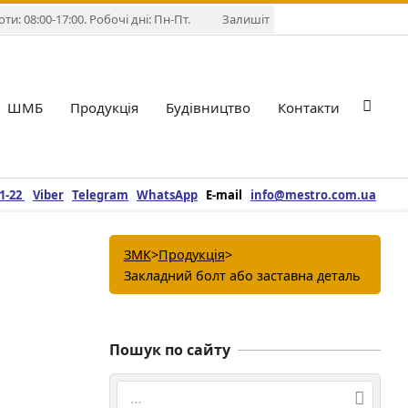
и: 08:00-17:00. Робочі дні: Пн-Пт.
Залишіть повідомлення у Viber,
ШМБ
Продукція
Будівництво
Контакти
Pri
Nav
Me
21-22
Viber
Telegram
WhatsApp
E-mail
info@mestro.com.ua
ЗМК
>
Продукція
>
Закладний болт або заставна деталь
Пошук по сайту
Search