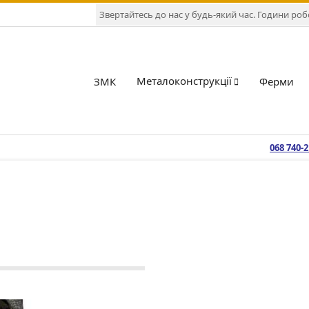
Звертайтесь до нас у будь-який час. Години робот
Металоконструкції
ЗМК
Ферми
068 740-
5
Продукція
Вироби з металу