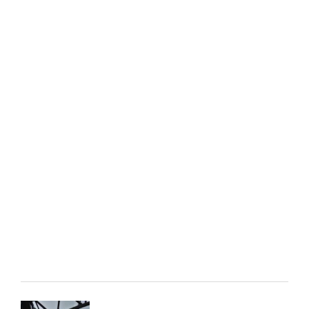
Вам також може
сподобатися:
Фарбування
Виробництво
металоконструкцій
металоконструкцій у
та ферм
Києві
Промислові
Антикорозійна