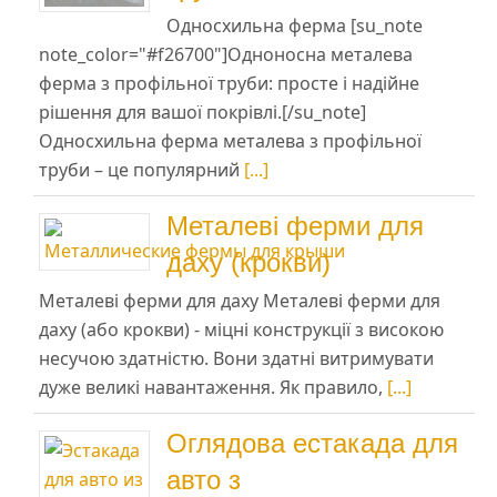
Односхильна ферма [su_note
note_color="#f26700"]Одноносна металева
ферма з профільної труби: просте і надійне
рішення для вашої покрівлі.[/su_note]
Односхильна ферма металева з профільної
труби – це популярний
[...]
Металеві ферми для
даху (крокви)
Металеві ферми для даху Металеві ферми для
даху (або крокви) - міцні конструкції з високою
несучою здатністю. Вони здатні витримувати
дуже великі навантаження. Як правило,
[...]
Оглядова естакада для
авто з