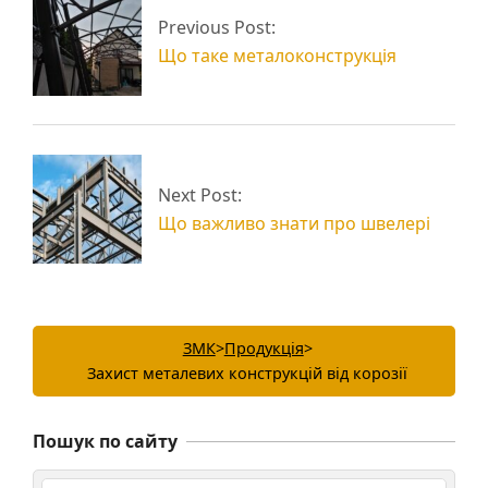
металоконструкції і
обробка металу та
Previous Post:
їх призначення
металоконструкцій
Що таке металоконструкція
Next Post:
Що важливо знати про швелері
ЗМК
>
Продукція
>
Захист металевих конструкцій від корозії
Пошук по сайту