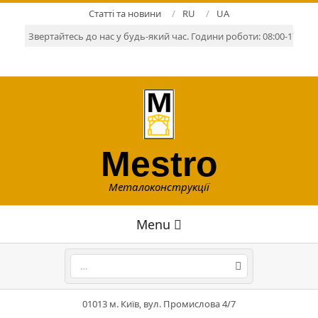
Skip
Статті та новини
RU
UA
to
Звертайтесь до нас у будь-який час. Години роботи: 08:00-17:00. Р
content
Mestro
Металоконструкції
Primary
Menu
Navigation
Menu
Search
01013 м. Київ, вул. Промислова 4/7