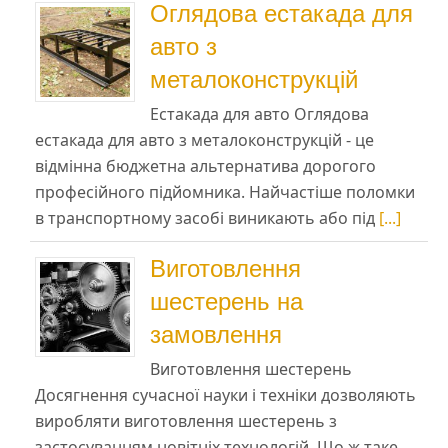
Оглядова естакада для
авто з
металоконструкцій
Естакада для авто Оглядова
естакада для авто з металоконструкцій - це
відмінна бюджетна альтернатива дорогого
професійного підйомника. Найчастіше поломки
в транспортному засобі виникають або під
[...]
Виготовлення
шестерень на
замовлення
Виготовлення шестерень
Досягнення сучасної науки і техніки дозволяють
виробляти виготовлення шестерень з
застосуванням новітніх технологій. Що ж таке