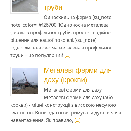
труби
Односхильна ферма [su_note
note_color="#f26700"]Одноносна металева
ферма з профільної труби: просте і надійне
рішення для вашої покрівлі.[/su_note]
Односхильна ферма металева з профільної
труби – це популярний
[...]
Металеві ферми для
даху (крокви)
Металеві ферми для даху
Металеві ферми для даху (або
крокви) - міцні конструкції з високою несучою
здатністю. Вони здатні витримувати дуже великі
навантаження. Як правило,
[...]