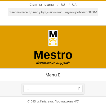
Skip
Статті та новини
RU
UA
to
Звертайтесь до нас у будь-який час. Години роботи: 08:00-17:00. Р
content
Mestro
Металоконструкції
Primary
Menu
Navigation
Menu
Search
01013 м. Київ, вул. Промислова 4/7