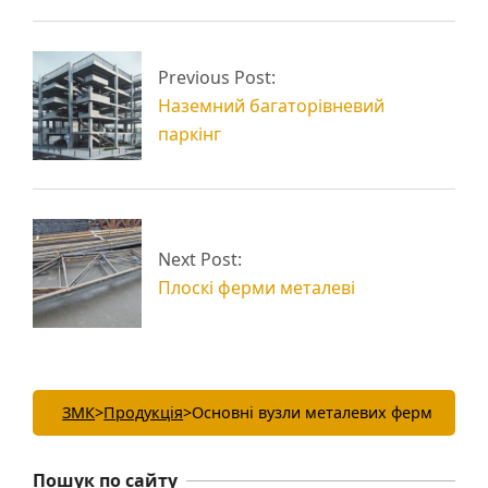
Квадратні ферми
Виготовлення
Previous Post:
металеві
металевих ферм
Наземний багаторівневий
паркінг
Next Post:
Плоскі ферми металеві
ЗМК
>
Продукція
>
Основні вузли металевих ферм
Пошук по сайту