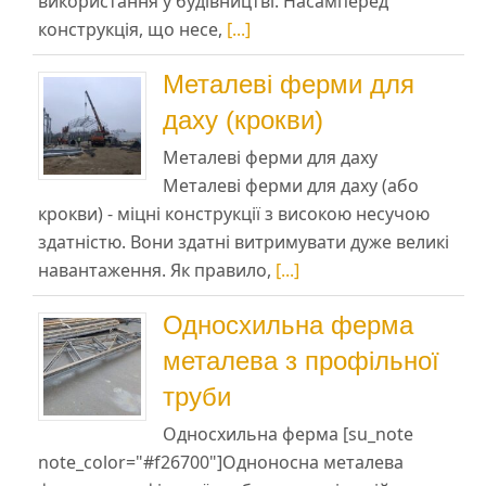
використання у будівництві. Насамперед
конструкція, що несе,
[...]
Металеві ферми для
даху (крокви)
Металеві ферми для даху
Металеві ферми для даху (або
крокви) - міцні конструкції з високою несучою
здатністю. Вони здатні витримувати дуже великі
навантаження. Як правило,
[...]
Односхильна ферма
металева з профільної
труби
Односхильна ферма [su_note
note_color="#f26700"]Одноносна металева