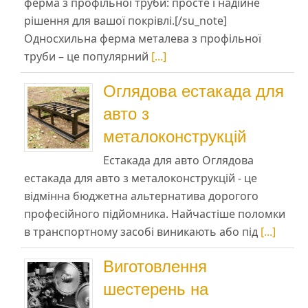
ферма з профільної труби: просте і надійне
рішення для вашої покрівлі.[/su_note]
Односхильна ферма металева з профільної
труби – це популярний
[...]
Оглядова естакада для
авто з
металоконструкцій
Естакада для авто Оглядова
естакада для авто з металоконструкцій - це
відмінна бюджетна альтернатива дорогого
професійного підйомника. Найчастіше поломки
в транспортному засобі виникають або під
[...]
Виготовлення
шестерень на