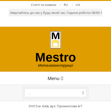
Skip
Статті та новини
RU
UA
to
Звертайтесь до нас у будь-який час. Години роботи: 08:00-17:00. Р
content
Mestro
Металоконструкції
Primary
Menu
Navigation
Menu
Search
01013 м. Київ, вул. Промислова 4/7