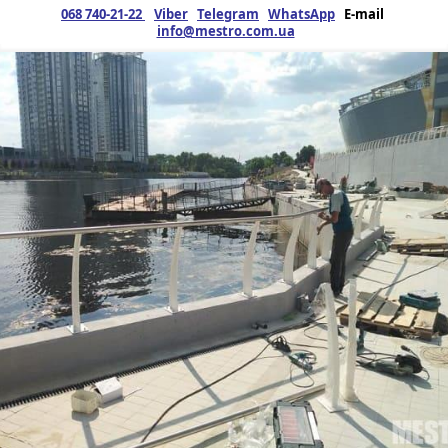
068 740-21-22
Viber
Telegram
WhatsApp
E-mail
info@mestro.com.ua
ЗМК
30.11.2021