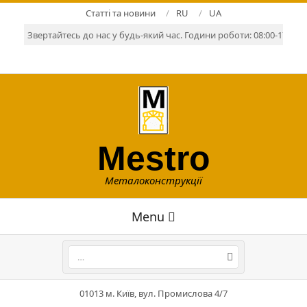
Skip
Статті та новини
RU
UA
to
Звертайтесь до нас у будь-який час. Години роботи: 08:00-17:00. Р
content
Mestro
Металоконструкції
Primary
Menu
Navigation
Menu
Search
01013 м. Київ, вул. Промислова 4/7