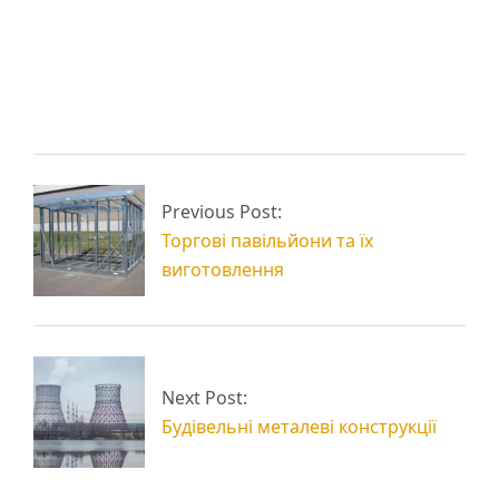
Вироби з металу на
Металеві стелажі для
замовлення
складу
Металева ферма для
Металоконструкції з
Previous Post:
ангару
труб і профілю
Торгові павільйони та їх
виготовлення
Next Post:
Будівельні металеві конструкції