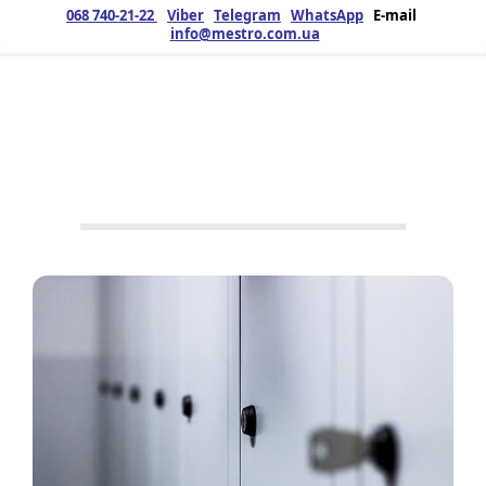
068 740-21-22
Viber
Telegram
WhatsApp
E-mail
info@mestro.com.ua
ЗМК
01.07.2020
Продукція
Вироби з
металу
,
Металоконструкції