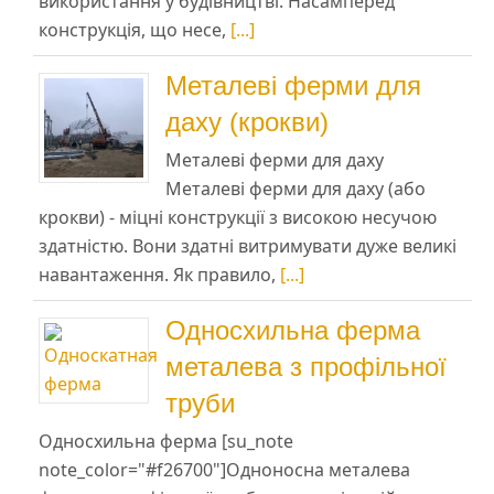
використання у будівництві. Насамперед
конструкція, що несе,
[...]
Металеві ферми для
даху (крокви)
Металеві ферми для даху
Металеві ферми для даху (або
крокви) - міцні конструкції з високою несучою
здатністю. Вони здатні витримувати дуже великі
навантаження. Як правило,
[...]
Односхильна ферма
металева з профільної
труби
Односхильна ферма [su_note
note_color="#f26700"]Одноносна металева