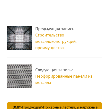
Антресольный этаж
Промышленные
Предыдущая запись:
в квартире из
металлоконструкции
металлоконструкций
и их назначение
Строительство
металлоконструкций,
преимущества
Следующая запись:
Перфорированные панели из
металла
ЗМК
>
Продукция
>
Пожарные лестницы наружные