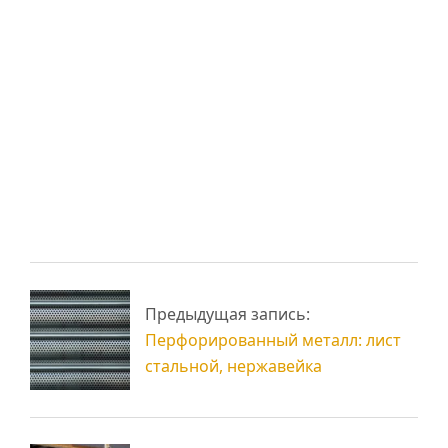
понравиться:
Быстровозводимые
Каркасное
склады и складские
строительство на
помещения
металлокаркасе
БМЗ -
быстромонтируемые
Строительство
Предыдущая запись:
здания
ангаров и складов
Перфорированный металл: лист
стальной, нержавейка