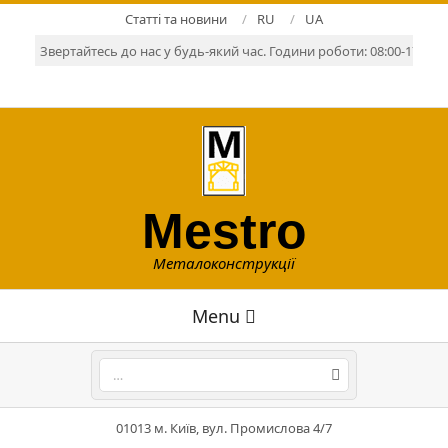
Skip
Статті та новини
RU
UA
to
Звертайтесь до нас у будь-який час. Години роботи: 08:00-17:00. Р
content
Mestro
Металоконструкції
Primary
Menu
Navigation
Menu
Search
01013 м. Київ, вул. Промислова 4/7