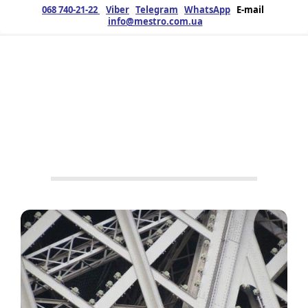
068 740-21-22
Viber
Telegram
WhatsApp
E-mail
info@mestro.com.ua
ЗМК
03.03.2020
Продукція
No Tags