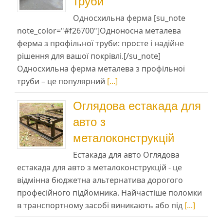
труби
Односхильна ферма [su_note
note_color="#f26700"]Одноносна металева
ферма з профільної труби: просте і надійне
рішення для вашої покрівлі.[/su_note]
Односхильна ферма металева з профільної
труби – це популярний
[...]
Оглядова естакада для
авто з
металоконструкцій
Естакада для авто Оглядова
естакада для авто з металоконструкцій - це
відмінна бюджетна альтернатива дорогого
професійного підйомника. Найчастіше поломки
в транспортному засобі виникають або під
[...]