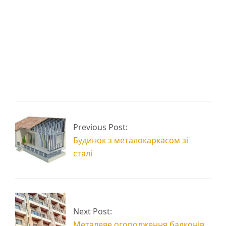
Промислові
металоконструкції і
Що таке
їх призначення
металоконструкція
Легкі
металоконструкції
Металоконструкції з
Previous Post:
(ЛМК)
труб і профілю
Будинок з металокаркасом зі
сталі
Next Post:
Металеве огородження балконів