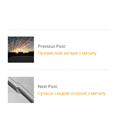
металоконструкцій,
Металоконструкції з
переваги
нержавіючої сталі
Промислові будівлі з
Балочні ферми з
Previous Post:
металоконструкцій
металу
Промислові ангари з металу
Next Post:
Сучасні сходові огорожі з металу