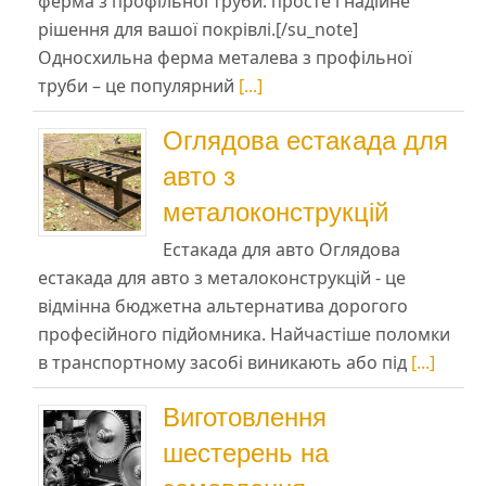
ферма з профільної труби: просте і надійне
рішення для вашої покрівлі.[/su_note]
Односхильна ферма металева з профільної
труби – це популярний
[...]
Оглядова естакада для
авто з
металоконструкцій
Естакада для авто Оглядова
естакада для авто з металоконструкцій - це
відмінна бюджетна альтернатива дорогого
професійного підйомника. Найчастіше поломки
в транспортному засобі виникають або під
[...]
Виготовлення
шестерень на