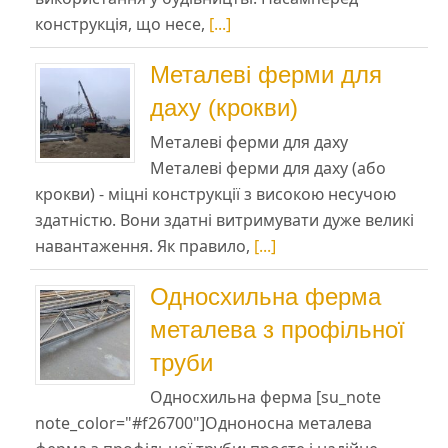
конструкція, що несе,
[...]
Металеві ферми для
даху (крокви)
Металеві ферми для даху
Металеві ферми для даху (або
крокви) - міцні конструкції з високою несучою
здатністю. Вони здатні витримувати дуже великі
навантаження. Як правило,
[...]
Односхильна ферма
металева з профільної
труби
Односхильна ферма [su_note
note_color="#f26700"]Одноносна металева