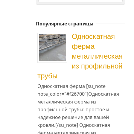
Популярные страницы
Односкатная
ферма
металлическая
из профильной
трубы
Односкатная ферма [su_note
note_color="#f26700"]Односкатная
металлическая ферма из
профильной трубы: простое и
надежное решение для вашей
кровли.[/su_note] Односкатная
ферма металлическая из