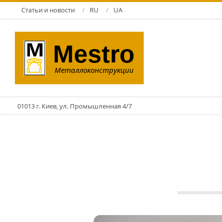
Перейти
Статьи и новости
RU
UA
к
содержимому
Mestro
Металлоконструкции
01013 г. Киев, ул. Промышленная 4/7
ЗМК
20.08.2025