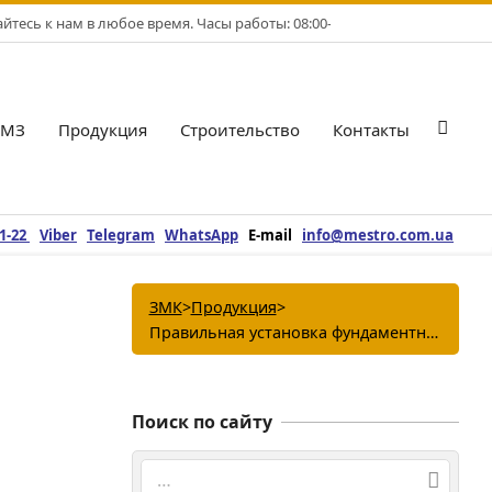
тесь к нам в любое время. Часы работы: 08:00-17:00. Рабочие дни: Пн-
БМЗ
Продукция
Строительство
Контакты
Гла
нав
ме
21-22
Viber
Telegram
WhatsApp
E-mail
info@mestro.com.ua
ЗМК
>
Продукция
>
Правильная установка фундаментных болтов
Поиск по сайту
Поиск