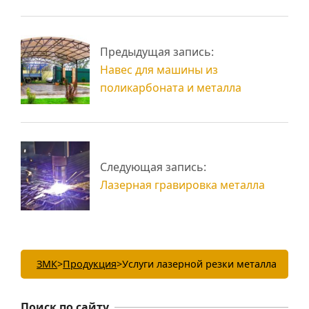
Перфорированные
Резка листового
Предыдущая запись:
панели из металла
металла
Навес для машины из
поликарбоната и металла
Следующая запись:
Лазерная гравировка металла
ЗМК
>
Продукция
>
Услуги лазерной резки металла
Поиск по сайту