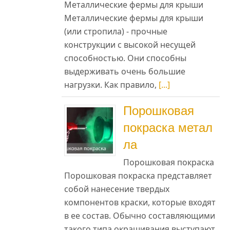
Металлические фермы для крыши
Металлические фермы для крыши
(или стропила) - прочные
конструкции с высокой несущей
способностью. Они способны
ни
выдерживать очень большие
ся
нагрузки. Как правило,
[...]
ия
ть
Порошковая
 к
покраска метал
ет
ла
Порошковая покраска
ую
Порошковая покраска представляет
не
собой нанесение твердых
ют
компонентов краски, которые входят
в ее состав. Обычно составляющими
такого типа окрашивания выступают