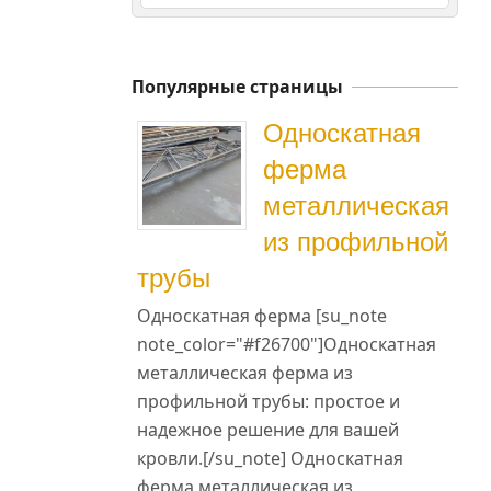
Популярные страницы
Односкатная
ферма
металлическая
из профильной
трубы
Односкатная ферма [su_note
note_color="#f26700"]Односкатная
металлическая ферма из
профильной трубы: простое и
надежное решение для вашей
кровли.[/su_note] Односкатная
ферма металлическая из