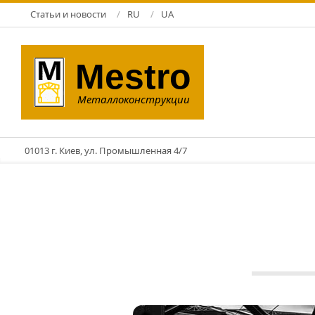
Перейти
Статьи и новости
RU
UA
к
содержимому
Mestro
Металлоконструкции
01013 г. Киев, ул. Промышленная 4/7
ЗМК
13.08.2019