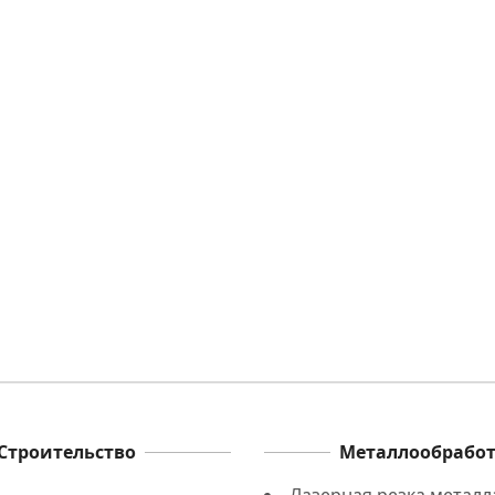
Строительство
Изготовление
металлоконструкций,
ллоконструкций
преимущества
Строительство
Металлообрабо