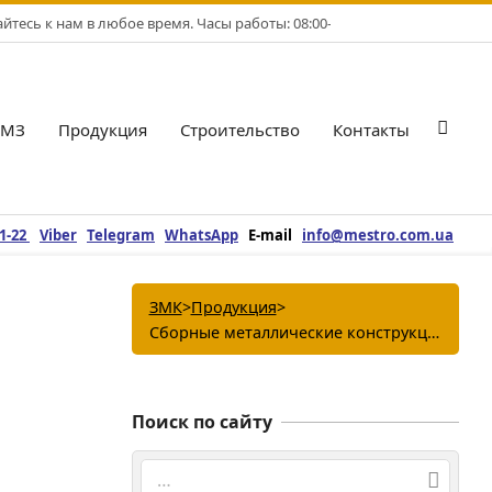
тесь к нам в любое время. Часы работы: 08:00-17:00. Рабочие дни: Пн-
БМЗ
Продукция
Строительство
Контакты
Гла
нав
ме
21-22
Viber
Telegram
WhatsApp
E-mail
info@mestro.com.ua
ЗМК
>
Продукция
>
Сборные металлические конструкции и их изготовление
Поиск по сайту
Поиск