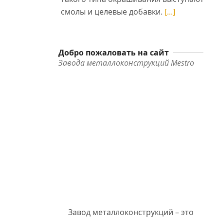
смолы и целевые добавки.
[...]
жи
по
Добро пожаловать на сайт
но
Завода металлоконструкций Mestro
е,
ые
го
Завод металлоконструкций – это