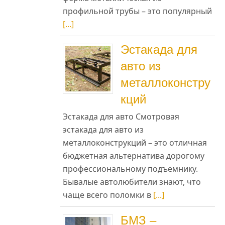
профильной трубы – это популярный
[...]
Эстакада для
авто из
металлоконстру
их
кций
да
Эстакада для авто Смотровая
по
эстакада для авто из
ро
металлоконструкций – это отличная
бюджетная альтернатива дорогому
профессиональному подъемнику.
ко
Бывалые автолюбители знают, что
ую
чаще всего поломки в
[...]
го
им
БМЗ –