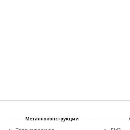
Металлоконструкции
Промышленные
для строительства
ангары из металла
зданий
мета
Металлоконструкции