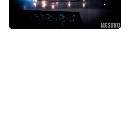
Прежде всего сферы применения
лазерных установок не ограничиваются
промышленным производством. В
последнее время все чаще лазерные
станки используются для личных целей,
однако цена прибора не является