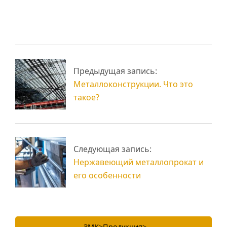
Плазморез –
оборудование для
высококачественной
Лазерная резка
Предыдущая запись:
резки
металла (Киев)
Металлоконструкции. Что это
такое?
Следующая запись:
Нержавеющий металлопрокат и
его особенности
ЗМК
>
Продукция
>