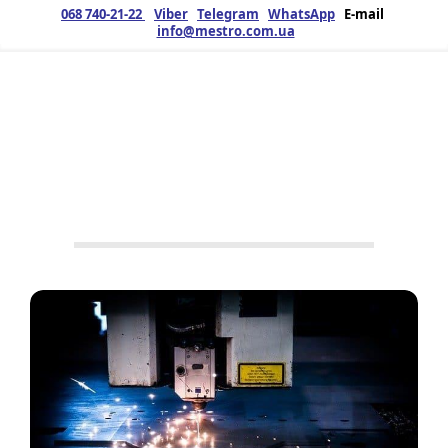
068 740-21-22
Viber
Telegram
WhatsApp
E-mail
info@mestro.com.ua
ЗМК
18.05.2020
Продукция
Лазерная
резка